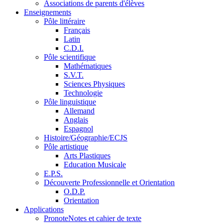
Associations de parents d'élèves
Enseignements
Pôle littéraire
Français
Latin
C.D.I.
Pôle scientifique
Mathématiques
S.V.T.
Sciences Physiques
Technologie
Pôle linguistique
Allemand
Anglais
Espagnol
Histoire/Géographie/ECJS
Pôle artistique
Arts Plastiques
Education Musicale
E.P.S.
Découverte Professionnelle et Orientation
O.D.P.
Orientation
Applications
Pronote
Notes et cahier de texte