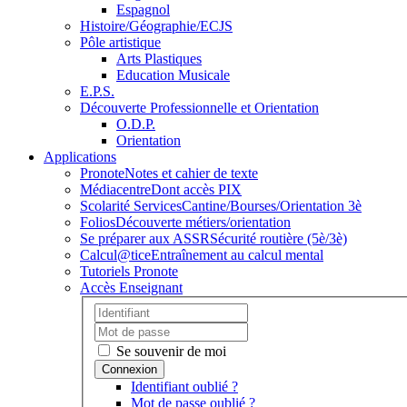
Espagnol
Histoire/Géographie/ECJS
Pôle artistique
Arts Plastiques
Education Musicale
E.P.S.
Découverte Professionnelle et Orientation
O.D.P.
Orientation
Applications
Pronote
Notes et cahier de texte
Médiacentre
Dont accès PIX
Scolarité Services
Cantine/Bourses/Orientation 3è
Folios
Découverte métiers/orientation
Se préparer aux ASSR
Sécurité routière (5è/3è)
Calcul@tice
Entraînement au calcul mental
Tutoriels Pronote
Accès Enseignant
Se souvenir de moi
Identifiant oublié ?
Mot de passe oublié ?