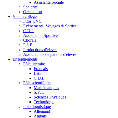
Assistante Sociale
Scolarité
Orientation
Vie du collège
Infos CVC
Evènements, Voyages & Sorties
C.D.I.
Association Sportive
Chorale
F.S.E.
Productions d'élèves
Associations de parents d'élèves
Enseignements
Pôle littéraire
Français
Latin
C.D.I.
Pôle scientifique
Mathématiques
S.V.T.
Sciences Physiques
Technologie
Pôle linguistique
Allemand
Anglais