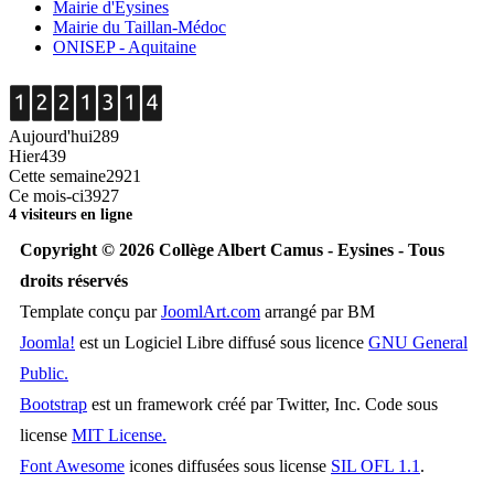
Mairie d'Eysines
Mairie du Taillan-Médoc
ONISEP - Aquitaine
Aujourd'hui
289
Hier
439
Cette semaine
2921
Ce mois-ci
3927
4 visiteurs en ligne
Copyright © 2026 Collège Albert Camus - Eysines - Tous
droits réservés
Template conçu par
JoomlArt.com
arrangé par BM
Joomla!
est un Logiciel Libre diffusé sous licence
GNU General
Public.
Bootstrap
est un framework créé par Twitter, Inc. Code sous
license
MIT License.
Font Awesome
icones diffusées sous license
SIL OFL 1.1
.