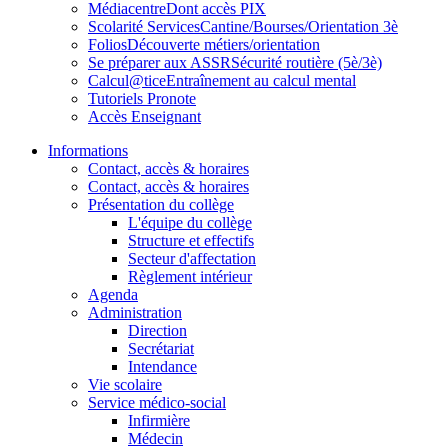
Médiacentre
Dont accès PIX
Scolarité Services
Cantine/Bourses/Orientation 3è
Folios
Découverte métiers/orientation
Se préparer aux ASSR
Sécurité routière (5è/3è)
Calcul@tice
Entraînement au calcul mental
Tutoriels Pronote
Accès Enseignant
Informations
Contact, accès & horaires
Contact, accès & horaires
Présentation du collège
L'équipe du collège
Structure et effectifs
Secteur d'affectation
Règlement intérieur
Agenda
Administration
Direction
Secrétariat
Intendance
Vie scolaire
Service médico-social
Infirmière
Médecin